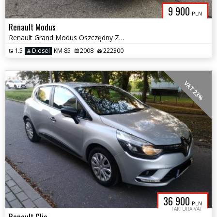
9 900
PLN
Renault Modus
Renault Grand Modus Oszczędny Zamiana
1.5
Diesel
KM 85
2008
222300
VAT 23%
36 900
PLN
FAKTURA VAT
Renault Clio