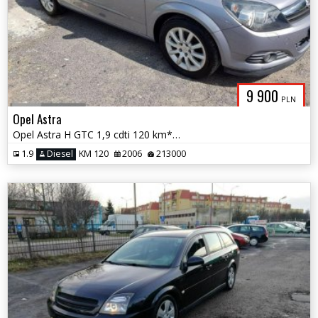
9 900
PLN
Opel Astra
Opel Astra H GTC 1,9 cdti 120 km*Możliwa Zamiana*
1.9
Diesel
KM 120
2006
213000