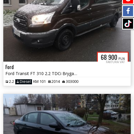
68 900
PLN
FAKTURA VAT
Ford
Ford Transit FT 310 2.2 TDCi Brygadówka 6 Osób Zamiana 23%
2.2
Diesel
KM 101
2014
303000