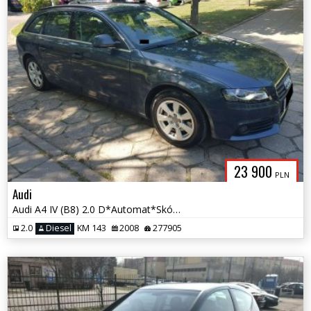
23 900
PLN
Audi
Audi A4 IV (B8) 2.0 D*Automat*Skóra*Alcantara*Navi*PDC*Xenon
2.0
Diesel
KM 143
2008
277905