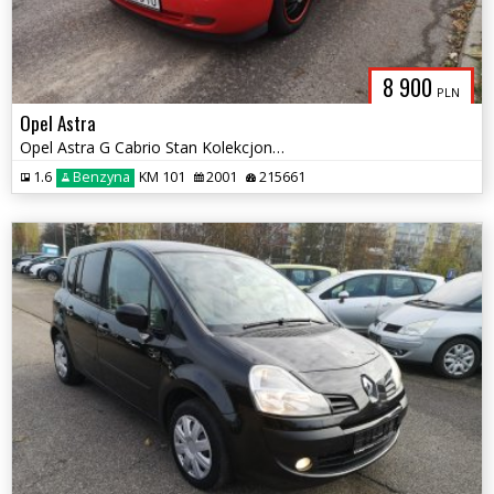
8 900
PLN
Opel Astra
Opel Astra G Cabrio Stan Kolekcjonerski Zamiana
1.6
Benzyna
KM 101
2001
215661