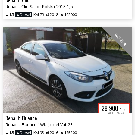
Renault Clio Salon Polska 2018 1,5 Diesel Zamiana
1.5
Diesel
KM 75
2018
162000
VAT 23%
28 900
PLN
FAKTURA VAT
Renault Fluence
Renault Fluence 1Właściciel Vat 23% Zamiana
1.5
Diesel
KM 95
2016
175300