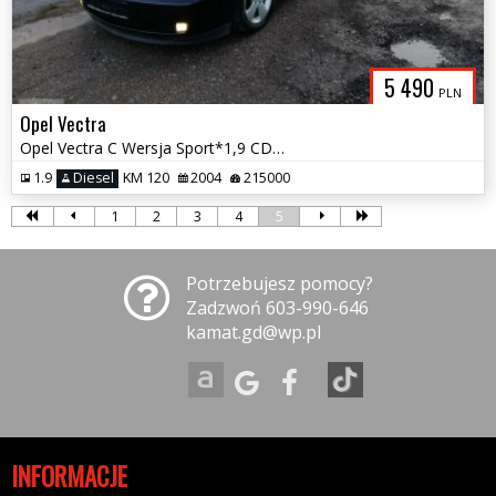
5 490
PLN
Opel Vectra
Opel Vectra C Wersja Sport*1,9 CDTI*Możliwa Zamiana
1.9
Diesel
KM 120
2004
215000
1
2
3
4
5
Potrzebujesz pomocy?
Zadzwoń 603-990-646
kamat.gd@wp.pl
INFORMACJE