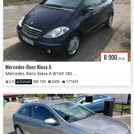
8 900
PLN
Mercedes-Benz Klasa A
Mercedes-Benz Klasa A W169 180 CDI *Avangarde*Możliwa zamiana
2.0
Diesel
KM 109
2005
177425