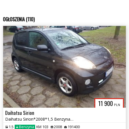
OGŁOSZENIA (110)
11 900
PLN
Daihatsu Sirion
Daihatsu Sirion*2008*1,5 Benzyna*103 KM*Zamiana
1.5
Benzyna
KM 103
2008
191400