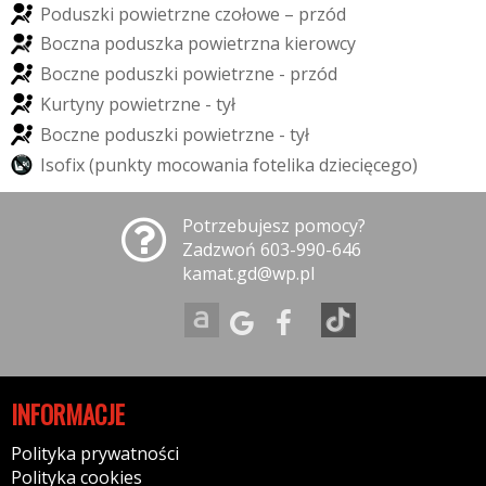
P
o
d
u
s
z
k
i
p
o
w
i
e
t
r
z
n
e
c
z
o
ł
o
w
e
–
p
r
z
ó
d
B
o
c
z
n
a
p
o
d
u
s
z
k
a
p
o
w
i
e
t
r
z
n
a
k
i
e
r
o
w
c
y
B
o
c
z
n
e
p
o
d
u
s
z
k
i
p
o
w
i
e
t
r
z
n
e
-
p
r
z
ó
d
K
u
r
t
y
n
y
p
o
w
i
e
t
r
z
n
e
-
t
y
ł
B
o
c
z
n
e
p
o
d
u
s
z
k
i
p
o
w
i
e
t
r
z
n
e
-
t
y
ł
I
s
o
f
i
x
(
p
u
n
k
t
y
m
o
c
o
w
a
n
i
a
f
o
t
e
l
i
k
a
d
z
i
e
c
i
ę
c
e
g
o
)
Potrzebujesz pomocy?
Zadzwoń 603-990-646
kamat.gd@wp.pl
INFORMACJE
Polityka prywatności
Polityka cookies