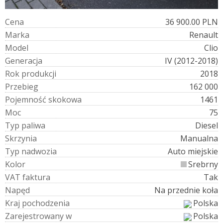
C
e
n
a
36 900.00 PLN
M
a
r
k
a
Renault
M
o
d
e
l
Clio
G
e
n
e
r
a
c
j
a
IV (2012-2018)
R
o
k
p
r
o
d
u
k
c
j
i
2018
P
r
z
e
b
i
e
g
162 000
P
o
j
e
m
n
o
ś
ć
s
k
o
k
o
w
a
1461
M
o
c
75
T
y
p
p
a
l
i
w
a
Diesel
S
k
r
z
y
n
i
a
Manualna
T
y
p
n
a
d
w
o
z
i
a
Auto miejskie
K
o
l
o
r
Srebrny
V
A
T
f
a
k
t
u
r
a
Tak
N
a
p
ę
d
Na przednie koła
K
r
a
j
p
o
c
h
o
d
z
e
n
i
a
Polska
Z
a
r
e
j
e
s
t
r
o
w
a
n
y
w
Polska