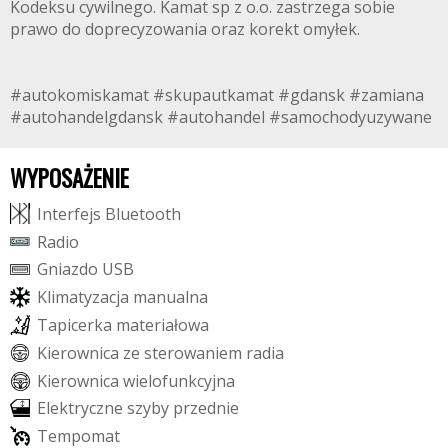
Kodeksu cywilnego. Kamat sp z o.o. zastrzega sobie
prawo do doprecyzowania oraz korekt omyłek.
#autokomiskamat #skupautkamat #gdansk #zamiana
#autohandelgdansk #autohandel #samochodyuzywane
WYPOSAŻENIE
I
n
t
e
r
f
e
j
s
B
l
u
e
t
o
o
t
h
R
a
d
i
o
G
n
i
a
z
d
o
U
S
B
K
l
i
m
a
t
y
z
a
c
j
a
m
a
n
u
a
l
n
a
T
a
p
i
c
e
r
k
a
m
a
t
e
r
i
a
ł
o
w
a
K
i
e
r
o
w
n
i
c
a
z
e
s
t
e
r
o
w
a
n
i
e
m
r
a
d
i
a
K
i
e
r
o
w
n
i
c
a
w
i
e
l
o
f
u
n
k
c
y
j
n
a
E
l
e
k
t
r
y
c
z
n
e
s
z
y
b
y
p
r
z
e
d
n
i
e
T
e
m
p
o
m
a
t