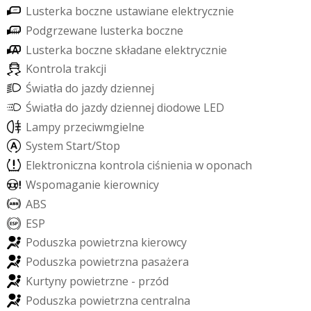
L
u
s
t
e
r
k
a
b
o
c
z
n
e
u
s
t
a
w
i
a
n
e
e
l
e
k
t
r
y
c
z
n
i
e
P
o
d
g
r
z
e
w
a
n
e
l
u
s
t
e
r
k
a
b
o
c
z
n
e
L
u
s
t
e
r
k
a
b
o
c
z
n
e
s
k
ł
a
d
a
n
e
e
l
e
k
t
r
y
c
z
n
i
e
K
o
n
t
r
o
l
a
t
r
a
k
c
j
i
Ś
w
i
a
t
ł
a
d
o
j
a
z
d
y
d
z
i
e
n
n
e
j
Ś
w
i
a
t
ł
a
d
o
j
a
z
d
y
d
z
i
e
n
n
e
j
d
i
o
d
o
w
e
L
E
D
L
a
m
p
y
p
r
z
e
c
i
w
m
g
i
e
l
n
e
S
y
s
t
e
m
S
t
a
r
t
/
S
t
o
p
E
l
e
k
t
r
o
n
i
c
z
n
a
k
o
n
t
r
o
l
a
c
i
ś
n
i
e
n
i
a
w
o
p
o
n
a
c
h
W
s
p
o
m
a
g
a
n
i
e
k
i
e
r
o
w
n
i
c
y
A
B
S
E
S
P
P
o
d
u
s
z
k
a
p
o
w
i
e
t
r
z
n
a
k
i
e
r
o
w
c
y
P
o
d
u
s
z
k
a
p
o
w
i
e
t
r
z
n
a
p
a
s
a
ż
e
r
a
K
u
r
t
y
n
y
p
o
w
i
e
t
r
z
n
e
-
p
r
z
ó
d
P
o
d
u
s
z
k
a
p
o
w
i
e
t
r
z
n
a
c
e
n
t
r
a
l
n
a