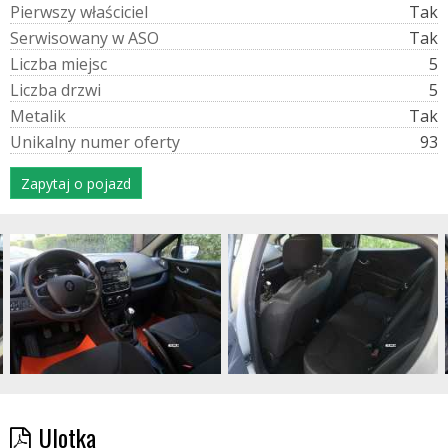
P
i
e
r
w
s
z
y
w
ł
a
ś
c
i
c
i
e
l
Tak
S
e
r
w
i
s
o
w
a
n
y
w
A
S
O
Tak
L
i
c
z
b
a
m
i
e
j
s
c
5
L
i
c
z
b
a
d
r
z
w
i
5
M
e
t
a
l
i
k
Tak
U
n
i
k
a
l
n
y
n
u
m
e
r
o
f
e
r
t
y
93
Zapytaj o pojazd
Ulotka