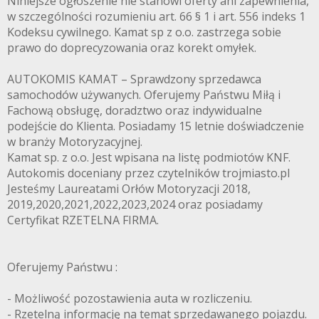
Niniejsze ogłoszenie nie stanowi oferty ani zapewnienia,
w szczególności rozumieniu art. 66 § 1 i art. 556 indeks 1
Kodeksu cywilnego. Kamat sp z o.o. zastrzega sobie
prawo do doprecyzowania oraz korekt omyłek.
AUTOKOMIS KAMAT – Sprawdzony sprzedawca
samochodów używanych. Oferujemy Państwu Miłą i
Fachową obsługę, doradztwo oraz indywidualne
podejście do Klienta. Posiadamy 15 letnie doświadczenie
w branży Motoryzacyjnej.
Kamat sp. z o.o. Jest wpisana na listę podmiotów KNF.
Autokomis doceniany przez czytelników trojmiasto.pl
Jesteśmy Laureatami Orłów Motoryzacji 2018,
2019,2020,2021,2022,2023,2024 oraz posiadamy
Certyfikat RZETELNA FIRMA.
Oferujemy Państwu :
- Możliwość pozostawienia auta w rozliczeniu.
- Rzetelną informację na temat sprzedawanego pojazdu.