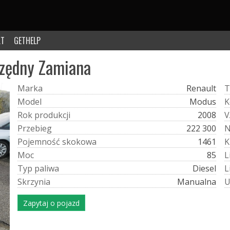
KT
GETHELP
zędny Zamiana
M
a
r
k
a
Renault
T
M
o
d
e
l
Modus
K
R
o
k
p
r
o
d
u
k
c
j
i
2008
V
P
r
z
e
b
i
e
g
222 300
P
o
j
e
m
n
o
ś
ć
s
k
o
k
o
w
a
1461
K
M
o
c
85
L
T
y
p
p
a
l
i
w
a
Diesel
L
S
k
r
z
y
n
i
a
Manualna
Zapytaj o pojazd