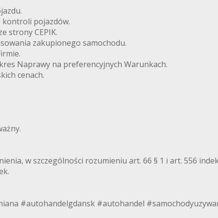
jazdu.
 kontroli pojazdów.
ze strony CEPIK.
rwisowania zakupionego samochodu.
irmie.
okres Naprawy na preferencyjnych Warunkach.
kich cenach.
ważny.
ienia, w szczególności rozumieniu art. 66 § 1 i art. 556 ind
ek.
iana #autohandelgdansk #autohandel #samochodyuzywa