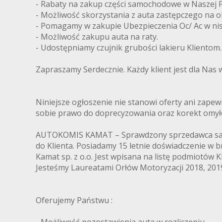
- Rabaty na zakup części samochodowe w Naszej F
- Możliwość skorzystania z auta zastępczego na 
- Pomagamy w zakupie Ubezpieczenia Oc/ Ac w nis
- Możliwość zakupu auta na raty.
- Udostępniamy czujnik grubości lakieru Klientom.
Zapraszamy Serdecznie. Każdy klient jest dla Nas 
Niniejsze ogłoszenie nie stanowi oferty ani zapewn
sobie prawo do doprecyzowania oraz korekt omył
AUTOKOMIS KAMAT – Sprawdzony sprzedawca samo
do Klienta. Posiadamy 15 letnie doświadczenie w b
Kamat sp. z o.o. Jest wpisana na listę podmiotów 
Jesteśmy Laureatami Orłów Motoryzacji 2018, 20
Oferujemy Państwu :
- Możliwość pozostawienia auta w rozliczeniu.