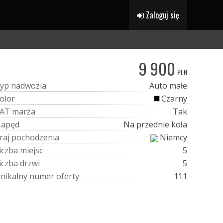
Zaloguj się
9 900
PLN
y
p
n
a
d
w
o
z
i
a
Auto małe
o
l
o
r
Czarny
A
T
m
a
r
ż
a
Tak
N
a
p
ę
d
Na przednie koła
r
a
j
p
o
c
h
o
d
z
e
n
i
a
Niemcy
i
c
z
b
a
m
i
e
j
s
c
5
i
c
z
b
a
d
r
z
w
i
5
U
n
i
k
a
l
n
y
n
u
m
e
r
o
f
e
r
t
y
111