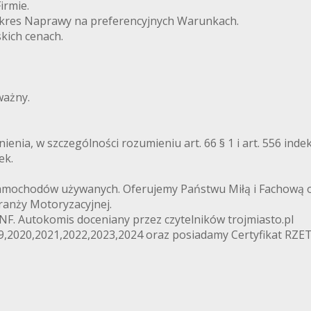
irmie.
okres Naprawy na preferencyjnych Warunkach.
kich cenach.
ważny.
ienia, w szczególności rozumieniu art. 66 § 1 i art. 556 ind
ek.
chodów używanych. Oferujemy Państwu Miłą i Fachową obs
ranży Motoryzacyjnej.
KNF. Autokomis doceniany przez czytelników trojmiasto.pl
19,2020,2021,2022,2023,2024 oraz posiadamy Certyfikat RZ