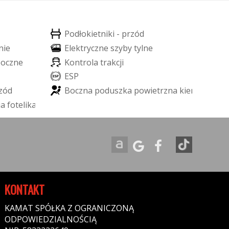
P
o
d
ł
o
k
i
e
t
n
i
k
i
-
p
r
z
ó
d
n
i
e
E
l
e
k
t
r
y
c
z
n
e
s
z
y
b
y
t
y
l
n
e
b
o
c
z
n
e
K
o
n
t
r
o
l
a
t
r
a
k
c
j
i
E
S
P
z
ó
d
B
o
c
z
n
a
p
o
d
u
s
z
k
a
p
o
w
i
e
t
r
z
n
a
k
i
e
r
o
w
c
y
i
a
f
o
t
e
l
i
k
a
d
z
i
e
c
i
ę
c
e
g
o
)
KONTAKT
KAMAT SPÓŁKA Z OGRANICZONĄ
ODPOWIEDZIALNOŚCIĄ