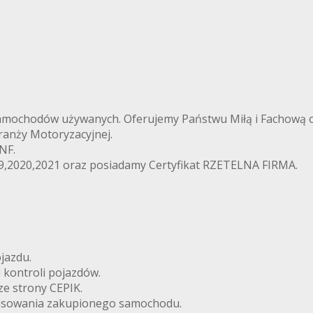
chodów używanych. Oferujemy Państwu Miłą i Fachową obs
ranży Motoryzacyjnej.
NF.
19,2020,2021 oraz posiadamy Certyfikat RZETELNA FIRMA.
jazdu.
 kontroli pojazdów.
ze strony CEPIK.
rwisowania zakupionego samochodu.