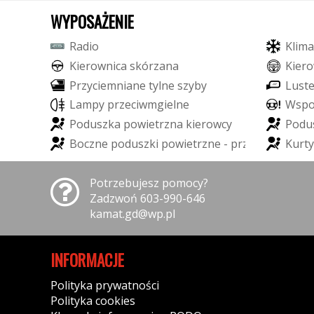
WYPOSAŻENIE
R
a
d
i
o
K
l
i
m
a
K
i
e
r
o
w
n
i
c
a
s
k
ó
r
z
a
n
a
K
i
e
r
o
P
r
z
y
c
i
e
m
n
i
a
n
e
t
y
l
n
e
s
z
y
b
y
L
u
s
t
L
a
m
p
y
p
r
z
e
c
i
w
m
g
i
e
l
n
e
W
s
p
P
o
d
u
s
z
k
a
p
o
w
i
e
t
r
z
n
a
k
i
e
r
o
w
c
y
P
o
d
u
B
o
c
z
n
e
p
o
d
u
s
z
k
i
p
o
w
i
e
t
r
z
n
e
-
p
r
z
ó
d
K
u
r
t
y
Potrzebujesz pomocy?
Zadzwoń 603-990-646
kamat.gd@wp.pl
INFORMACJE
Polityka prywatności
Polityka cookies