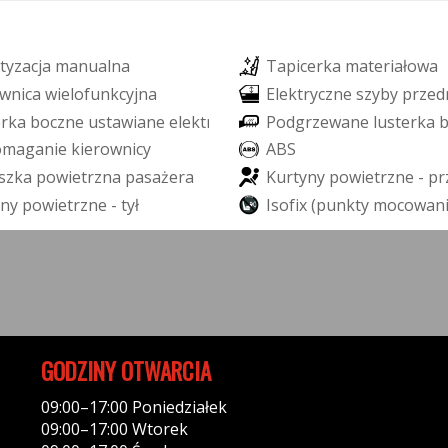
t
y
z
a
c
j
a
m
a
n
u
a
l
n
a
T
a
p
i
c
e
r
k
a
m
a
t
e
r
i
a
ł
o
w
a
w
n
i
c
a
w
i
e
l
o
f
u
n
k
c
y
j
n
a
E
l
e
k
t
r
y
c
z
n
e
s
z
y
b
y
p
r
z
e
d
e
r
k
a
b
o
c
z
n
e
u
s
t
a
w
i
a
n
e
e
l
e
k
t
r
y
c
z
n
i
e
P
o
d
g
r
z
e
w
a
n
e
l
u
s
t
e
r
k
a
o
m
a
g
a
n
i
e
k
i
e
r
o
w
n
i
c
y
A
B
S
s
z
k
a
p
o
w
i
e
t
r
z
n
a
p
a
s
a
ż
e
r
a
K
u
r
t
y
n
y
p
o
w
i
e
t
r
z
n
e
-
p
r
n
y
p
o
w
i
e
t
r
z
n
e
-
t
y
ł
I
s
o
f
i
x
(
p
u
n
k
t
y
m
o
c
o
w
a
n
GODZINY OTWARCIA
09:00–17:00 Poniedziałek
09:00–17:00 Wtorek