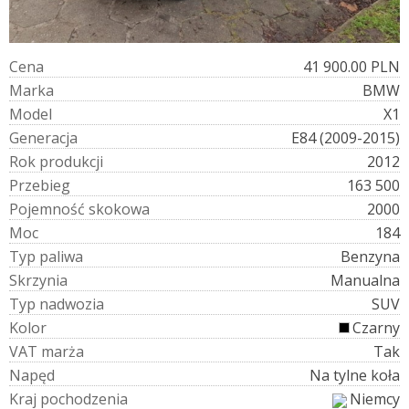
C
e
n
a
41 900.00 PLN
M
a
r
k
a
BMW
M
o
d
e
l
X1
G
e
n
e
r
a
c
j
a
E84 (2009-2015)
R
o
k
p
r
o
d
u
k
c
j
i
2012
P
r
z
e
b
i
e
g
163 500
P
o
j
e
m
n
o
ś
ć
s
k
o
k
o
w
a
2000
M
o
c
184
T
y
p
p
a
l
i
w
a
Benzyna
S
k
r
z
y
n
i
a
Manualna
T
y
p
n
a
d
w
o
z
i
a
SUV
K
o
l
o
r
Czarny
V
A
T
m
a
r
ż
a
Tak
N
a
p
ę
d
Na tylne koła
K
r
a
j
p
o
c
h
o
d
z
e
n
i
a
Niemcy