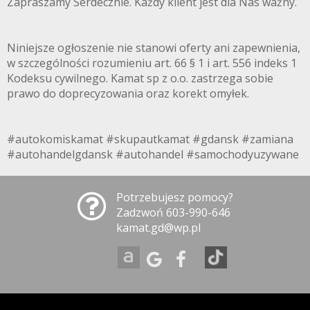
Zapraszamy Serdecznie. Każdy klient jest dla Nas ważny.
Niniejsze ogłoszenie nie stanowi oferty ani zapewnienia,
w szczególności rozumieniu art. 66 § 1 i art. 556 indeks 1
Kodeksu cywilnego. Kamat sp z o.o. zastrzega sobie
prawo do doprecyzowania oraz korekt omyłek.
#autokomiskamat #skupautkamat #gdansk #zamiana
#autohandelgdansk #autohandel #samochodyuzywane
Potrzebujesz pomocy?
Zadzwoń 603-990-646
kamat.gd@wp.pl