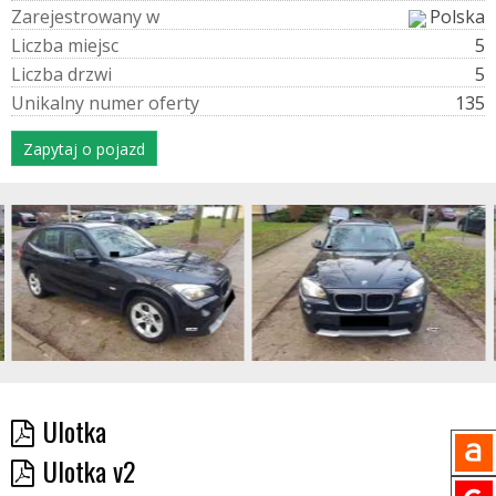
Z
a
r
e
j
e
s
t
r
o
w
a
n
y
w
Polska
L
i
c
z
b
a
m
i
e
j
s
c
5
L
i
c
z
b
a
d
r
z
w
i
5
U
n
i
k
a
l
n
y
n
u
m
e
r
o
f
e
r
t
y
135
Zapytaj o pojazd
Ulotka
Ulotka v2