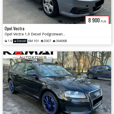
8 900
PLN
Opel Vectra
Opel Vectra 1,9 Diesel Podgrzewane fotele Zamiana
1.9
Diesel
KM 101
2007
364068