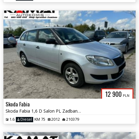
12 900
PLN
Skoda Fabia
Skoda Fabia 1,6 D Salon PL Zadbana Zamiana
1.6
Diesel
KM 75
2012
210379