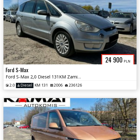
24 900
PLN
Ford S-Max
Ford S-Max 2,0 Diesel 131KM Zamiana
2.0
Diesel
KM 131
2006
236126