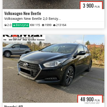
3 900
PLN
Volkswagen New Beetle
Volkswagen New Beetle 2,0 Benzyna Skóry Zamiana
2.0
Benzyna
KM 115
1999
213164
48 900
PLN
FAKTURA VAT
Hyundai i40