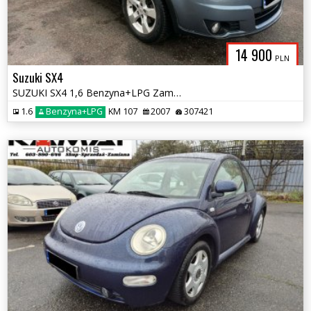
14 900
PLN
Suzuki SX4
SUZUKI SX4 1,6 Benzyna+LPG Zamiana
1.6
Benzyna+LPG
KM 107
2007
307421