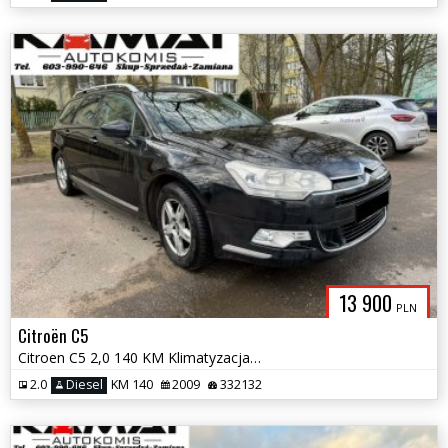
13 900
PLN
Citroën C5
Citroen C5 2,0 140 KM Klimatyzacja Zamiana
2.0
Diesel
KM 140
2009
332132