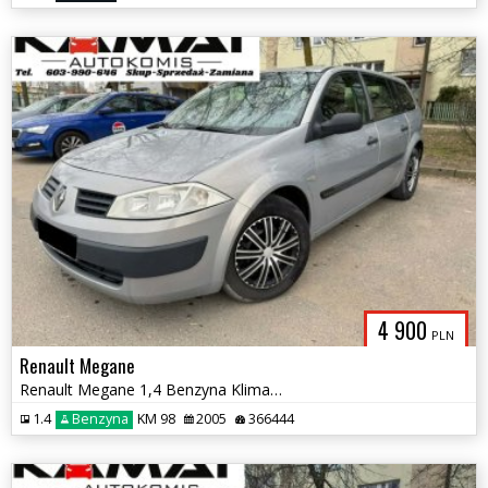
4 900
PLN
Renault Megane
Renault Megane 1,4 Benzyna Klimatyzacja Zamiana
1.4
Benzyna
KM 98
2005
366444