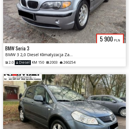
5 900
PLN
BMW Seria 3
BMW 3 2,0 Diesel Klimatyzacja Zamiana
2.0
Diesel
KM 150
2003
260254