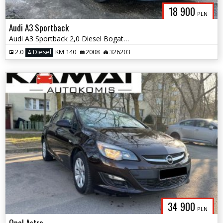
18 900
PLN
Audi A3 Sportback
Audi A3 Sportback 2,0 Diesel Bogate Wyposażenie Hak Zamiana
2.0
Diesel
KM 140
2008
326203
34 900
PLN
Opel Astra