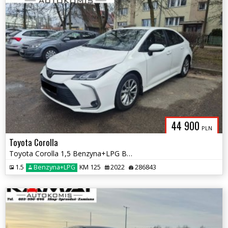
44 900
PLN
Toyota Corolla
Toyota Corolla 1,5 Benzyna+LPG Bogate Wyposażenie Zamiana
1.5
Benzyna+LPG
KM 125
2022
286843