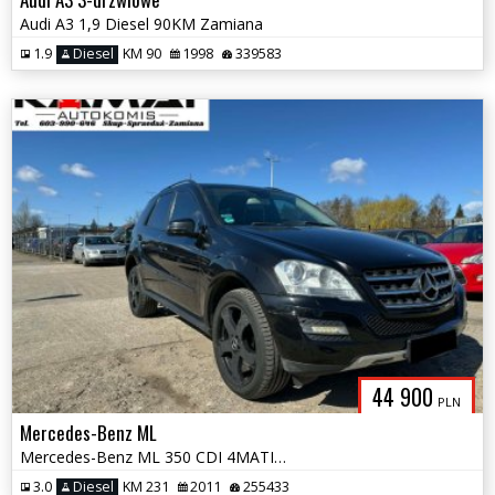
Audi A3 1,9 Diesel 90KM Zamiana
1.9
Diesel
KM 90
1998
339583
44 900
PLN
Mercedes-Benz ML
Mercedes-Benz ML 350 CDI 4MATIC Zamiana
3.0
Diesel
KM 231
2011
255433