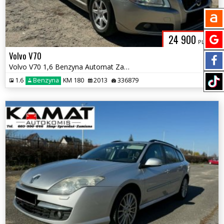
24 900
PLN
Volvo V70
Volvo V70 1,6 Benzyna Automat Zamiana
1.6
Benzyna
KM 180
2013
336879