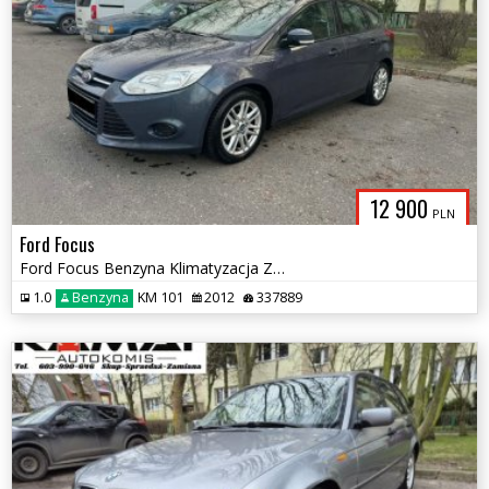
12 900
PLN
Ford Focus
Ford Focus Benzyna Klimatyzacja Zamiana
1.0
Benzyna
KM 101
2012
337889