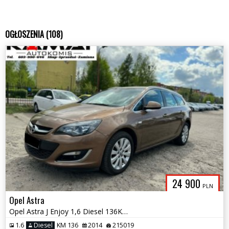
OGŁOSZENIA (108)
24 900
PLN
Opel Astra
Opel Astra J Enjoy 1,6 Diesel 136KM Zamiana
1.6
Diesel
KM 136
2014
215019