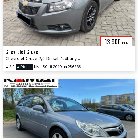
13 900
PLN
Chevrolet Cruze
Chevrolet Cruze 2,0 Diesel Zadbany Zamiana
2.0
Diesel
KM 150
2010
256886