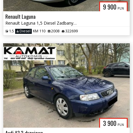
9 900
PLN
Renault Laguna
Renault Laguna 1,5 Diesel Zadbany Zamiana
1.5
Diesel
KM 110
2008
322699
3 900
PLN
Audi A3 3-drzwiowe