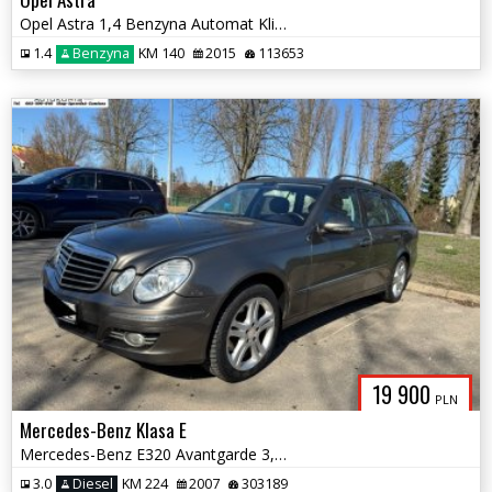
Opel Astra 1,4 Benzyna Automat Klimatyzacja Zamiana
1.4
Benzyna
KM 140
2015
113653
19 900
PLN
Mercedes-Benz Klasa E
Mercedes-Benz E320 Avantgarde 3,0 D 224KM Zamiana
3.0
Diesel
KM 224
2007
303189