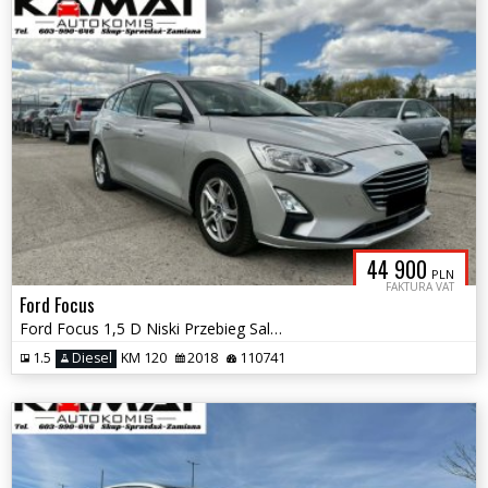
44 900
PLN
FAKTURA VAT
Ford Focus
Ford Focus 1,5 D Niski Przebieg Salon PL FV 23% Zamiana
1.5
Diesel
KM 120
2018
110741