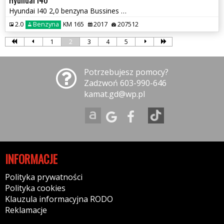
Hyundai I40 2,0 benzyna Bussines Bogate Wyposażenie Zamiana
2.0
Benzyna
KM 165
2017
207512
1
2
3
4
5
Potrzebujesz pomocy?
Zadzwoń 603-990-646
kamat.gd@wp.pl
INFORMACJE
Polityka prywatności
Polityka cookies
Klauzula informacyjna RODO
Reklamacje