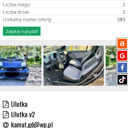
L
i
c
z
b
a
m
i
e
j
s
c
2
L
i
c
z
b
a
d
r
z
w
i
2
U
n
i
k
a
l
n
y
n
u
m
e
r
o
f
e
r
t
y
583
Zapytaj o pojazd
Ulotka
Ulotka v2
kamat.gd@wp.pl