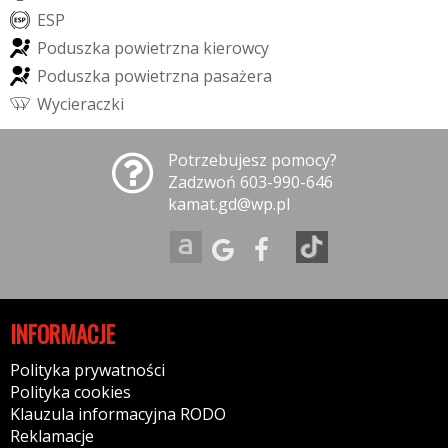
E
S
P
P
o
d
u
s
z
k
a
p
o
w
i
e
t
r
z
n
a
k
i
e
r
o
w
c
y
P
o
d
u
s
z
k
a
p
o
w
i
e
t
r
z
n
a
p
a
s
a
ż
e
r
a
W
y
c
i
e
r
a
c
z
k
i
Potrzebujesz pomocy?
Zadzwoń 603-990-646
kamat.gd@wp.pl
INFORMACJE
Polityka prywatności
Polityka cookies
Klauzula informacyjna RODO
Reklamacje