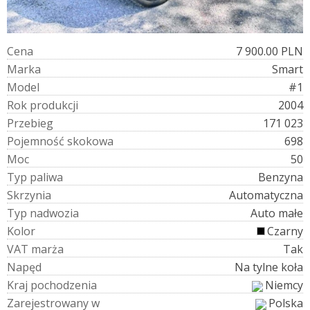
C
e
n
a
7 900.00 PLN
M
a
r
k
a
Smart
M
o
d
e
l
#1
R
o
k
p
r
o
d
u
k
c
j
i
2004
P
r
z
e
b
i
e
g
171 023
P
o
j
e
m
n
o
ś
ć
s
k
o
k
o
w
a
698
M
o
c
50
T
y
p
p
a
l
i
w
a
Benzyna
S
k
r
z
y
n
i
a
Automatyczna
T
y
p
n
a
d
w
o
z
i
a
Auto małe
K
o
l
o
r
Czarny
V
A
T
m
a
r
ż
a
Tak
N
a
p
ę
d
Na tylne koła
K
r
a
j
p
o
c
h
o
d
z
e
n
i
a
Niemcy
Z
a
r
e
j
e
s
t
r
o
w
a
n
y
w
Polska