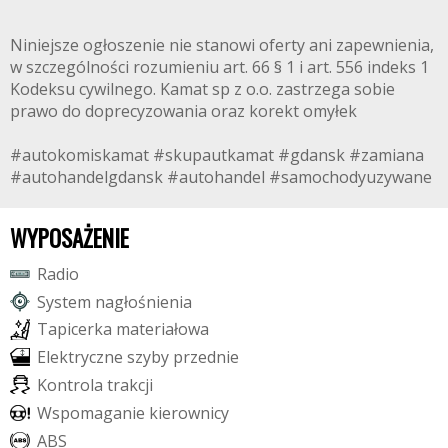
Niniejsze ogłoszenie nie stanowi oferty ani zapewnienia,
w szczególności rozumieniu art. 66 § 1 i art. 556 indeks 1
Kodeksu cywilnego. Kamat sp z o.o. zastrzega sobie
prawo do doprecyzowania oraz korekt omyłek
#autokomiskamat #skupautkamat #gdansk #zamiana
#autohandelgdansk #autohandel #samochodyuzywane
WYPOSAŻENIE
R
a
d
i
o
S
y
s
t
e
m
n
a
g
ł
o
ś
n
i
e
n
i
a
T
a
p
i
c
e
r
k
a
m
a
t
e
r
i
a
ł
o
w
a
E
l
e
k
t
r
y
c
z
n
e
s
z
y
b
y
p
r
z
e
d
n
i
e
K
o
n
t
r
o
l
a
t
r
a
k
c
j
i
W
s
p
o
m
a
g
a
n
i
e
k
i
e
r
o
w
n
i
c
y
A
B
S