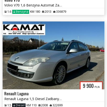
Volvo V70 1,6 Benzyna Automat Zamiana
1.6
Benzyna
KM 180
2013
336879
9 900
PLN
Renault Laguna
Renault Laguna 1,5 Diesel Zadbany Zamiana
1.5
Diesel
KM 110
2008
322699