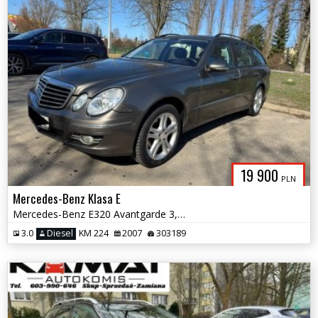
19 900
PLN
Mercedes-Benz Klasa E
Mercedes-Benz E320 Avantgarde 3,0 D 224KM Zamiana
3.0
Diesel
KM 224
2007
303189