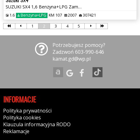
SUZUKI SX4 1,6 Benzyna+LPG Zamiana
1.6
Benzyna+LPG
KM 107
2007
307421
1
2
3
4
5
Potrzebujesz pomocy?
Zadzwoń 603-990-646
kamat.gd@wp.pl
INFORMACJE
Polityka prywatności
Polityka cookies
Klauzula informacyjna RODO
Reklamacje