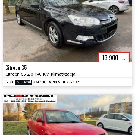
13 900
PLN
Citroën C5
Citroen C5 2,0 140 KM Klimatyzacja Zamiana
2.0
Diesel
KM 140
2009
332132