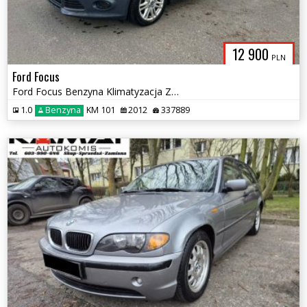
12 900
PLN
Ford Focus
Ford Focus Benzyna Klimatyzacja Zamiana
1.0
Benzyna
KM 101
2012
337889