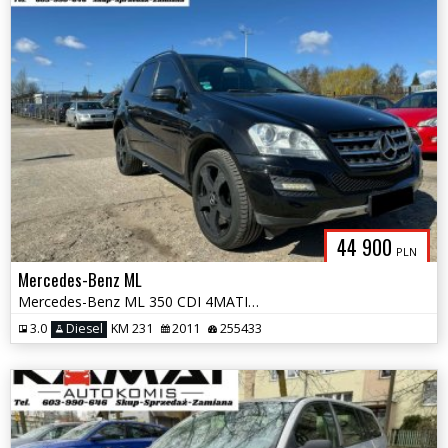
44 900
PLN
Mercedes-Benz ML
Mercedes-Benz ML 350 CDI 4MATIC Zamiana
3.0
Diesel
KM 231
2011
255433