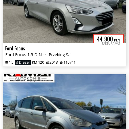
44 900
PLN
FAKTURA VAT
Ford Focus
Ford Focus 1,5 D Niski Przebieg Salon PL FV 23% Zamiana
1.5
Diesel
KM 120
2018
110741