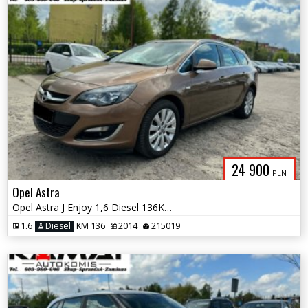
24 900
PLN
Opel Astra
Opel Astra J Enjoy 1,6 Diesel 136KM Zamiana
1.6
Diesel
KM 136
2014
215019