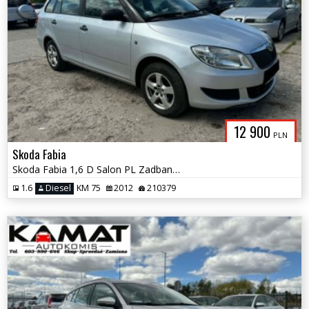
12 900
PLN
Skoda Fabia
Skoda Fabia 1,6 D Salon PL Zadbana Zamiana
1.6
Diesel
KM 75
2012
210379