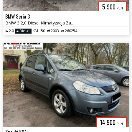
5 900
PLN
BMW Seria 3
BMW 3 2,0 Diesel Klimatyzacja Zamiana
2.0
Diesel
KM 150
2003
260254
14 900
PLN
Suzuki SX4