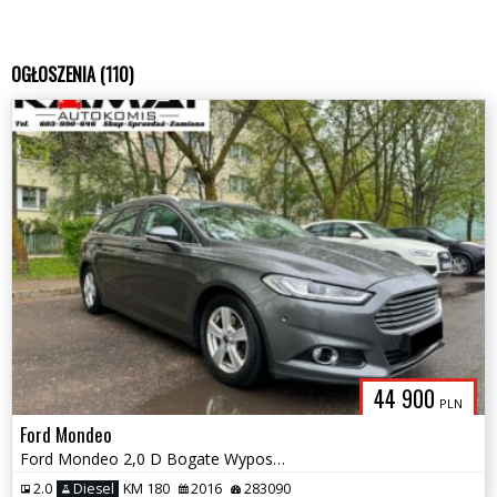
OGŁOSZENIA (110)
44 900
PLN
Ford Mondeo
Ford Mondeo 2,0 D Bogate Wyposażenie Zamiana
2.0
Diesel
KM 180
2016
283090