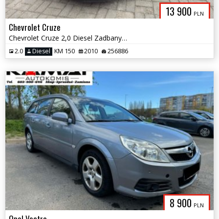
13 900
PLN
Chevrolet Cruze
Chevrolet Cruze 2,0 Diesel Zadbany Zamiana
2.0
Diesel
KM 150
2010
256886
8 900
PLN
Opel Vectra