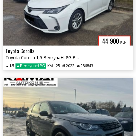
44 900
PLN
Toyota Corolla
Toyota Corolla 1,5 Benzyna+LPG Bogate Wyposażenie Zamiana
1.5
Benzyna+LPG
KM 125
2022
286843