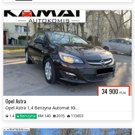
34 900
PLN
Opel Astra
Opel Astra 1,4 Benzyna Automat Klimatyzacja Zamiana
1.4
Benzyna
KM 140
2015
113653