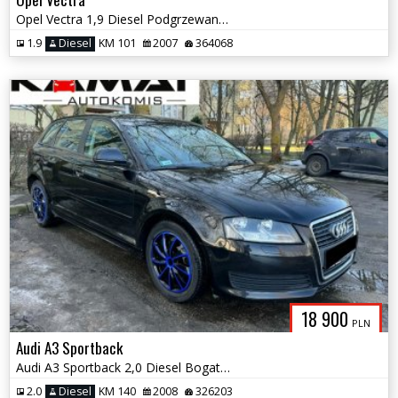
Opel Vectra 1,9 Diesel Podgrzewane fotele Zamiana
1.9
Diesel
KM 101
2007
364068
18 900
PLN
Audi A3 Sportback
Audi A3 Sportback 2,0 Diesel Bogate Wyposażenie Hak Zamiana
2.0
Diesel
KM 140
2008
326203