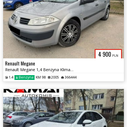
4 900
PLN
Renault Megane
Renault Megane 1,4 Benzyna Klimatyzacja Zamiana
1.4
Benzyna
KM 98
2005
366444