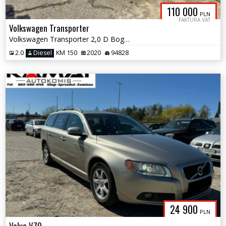
110 000
PLN
FAKTURA VAT
Volkswagen Transporter
Volkswagen Transporter 2,0 D Bogate Wyposażenie Salon PL FV 23%
2.0
Diesel
KM 150
2020
94828
24 900
PLN
Volvo V70