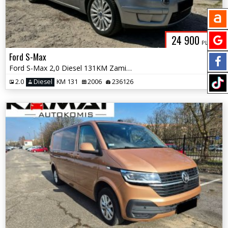
24 900
PLN
Ford S-Max
Ford S-Max 2,0 Diesel 131KM Zamiana
2.0
Diesel
KM 131
2006
236126