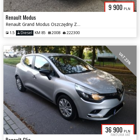
9 900
PLN
Renault Modus
Renault Grand Modus Oszczędny Zamiana
1.5
Diesel
KM 85
2008
222300
VAT 23%
36 900
PLN
FAKTURA VAT
Renault Clio