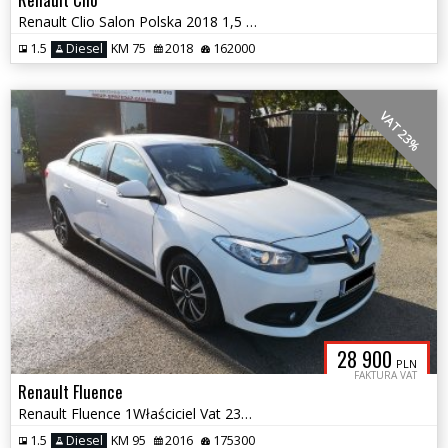
Renault Clio Salon Polska 2018 1,5 Diesel Zamiana
1.5
Diesel
KM 75
2018
162000
VAT 23%
28 900
PLN
FAKTURA VAT
Renault Fluence
Renault Fluence 1Właściciel Vat 23% Zamiana
1.5
Diesel
KM 95
2016
175300