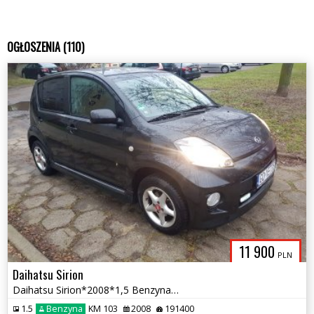
OGŁOSZENIA (110)
11 900
PLN
Daihatsu Sirion
Daihatsu Sirion*2008*1,5 Benzyna*103 KM*Zamiana
1.5
Benzyna
KM 103
2008
191400