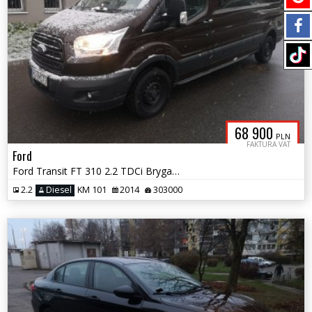
68 900
PLN
FAKTURA VAT
Ford
Ford Transit FT 310 2.2 TDCi Brygadówka 6 Osób Zamiana 23%
2.2
Diesel
KM 101
2014
303000