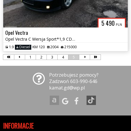
5 490
PLN
Opel Vectra
Opel Vectra C Wersja Sport*1,9 CDTI*Możliwa Zamiana
1.9
Diesel
KM 120
2004
215000
1
2
3
4
5
Potrzebujesz pomocy?
Zadzwoń 603-990-646
kamat.gd@wp.pl
INFORMACJE