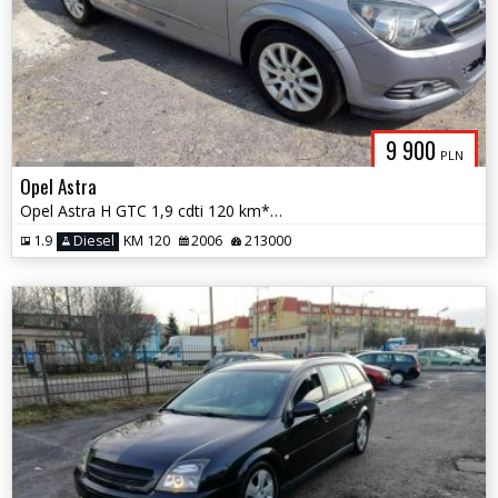
9 900
PLN
Opel Astra
Opel Astra H GTC 1,9 cdti 120 km*Możliwa Zamiana*
1.9
Diesel
KM 120
2006
213000