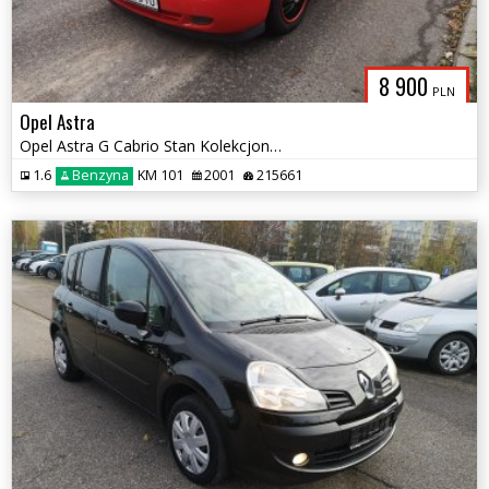
8 900
PLN
Opel Astra
Opel Astra G Cabrio Stan Kolekcjonerski Zamiana
1.6
Benzyna
KM 101
2001
215661