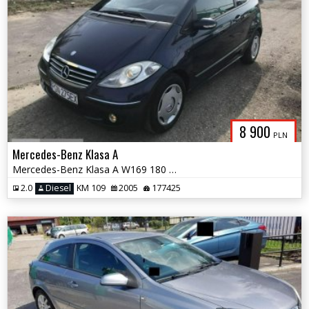
8 900
PLN
Mercedes-Benz Klasa A
Mercedes-Benz Klasa A W169 180 CDI *Avangarde*Możliwa zamiana
2.0
Diesel
KM 109
2005
177425