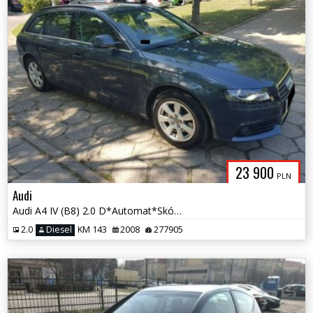
23 900
PLN
Audi
Audi A4 IV (B8) 2.0 D*Automat*Skóra*Alcantara*Navi*PDC*Xenon
2.0
Diesel
KM 143
2008
277905