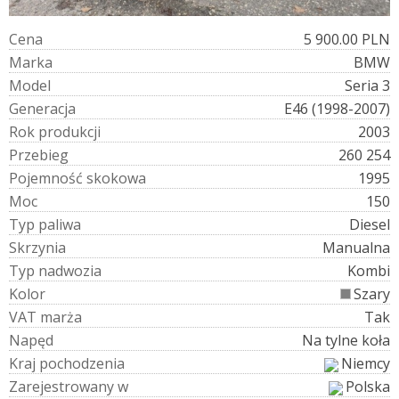
C
e
n
a
5 900.00 PLN
M
a
r
k
a
BMW
M
o
d
e
l
Seria 3
G
e
n
e
r
a
c
j
a
E46 (1998-2007)
R
o
k
p
r
o
d
u
k
c
j
i
2003
P
r
z
e
b
i
e
g
260 254
P
o
j
e
m
n
o
ś
ć
s
k
o
k
o
w
a
1995
M
o
c
150
T
y
p
p
a
l
i
w
a
Diesel
S
k
r
z
y
n
i
a
Manualna
T
y
p
n
a
d
w
o
z
i
a
Kombi
K
o
l
o
r
Szary
V
A
T
m
a
r
ż
a
Tak
N
a
p
ę
d
Na tylne koła
K
r
a
j
p
o
c
h
o
d
z
e
n
i
a
Niemcy
Z
a
r
e
j
e
s
t
r
o
w
a
n
y
w
Polska