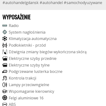
#autohandelgdansk #autohandel #samochodyuzywane
WYPOSAŻENIE
R
a
d
i
o
S
y
s
t
e
m
n
a
g
ł
o
ś
n
i
e
n
i
a
K
l
i
m
a
t
y
z
a
c
j
a
a
u
t
o
m
a
t
y
c
z
n
a
P
o
d
ł
o
k
i
e
t
n
i
k
i
-
p
r
z
ó
d
D
ź
w
i
g
n
i
a
z
m
i
a
n
y
b
i
e
g
ó
w
w
y
k
o
ń
c
z
o
n
a
s
k
ó
r
ą
E
l
e
k
t
r
y
c
z
n
e
s
z
y
b
y
p
r
z
e
d
n
i
e
E
l
e
k
t
r
y
c
z
n
e
s
z
y
b
y
t
y
l
n
e
P
o
d
g
r
z
e
w
a
n
e
l
u
s
t
e
r
k
a
b
o
c
z
n
e
K
o
n
t
r
o
l
a
t
r
a
k
c
j
i
L
a
m
p
y
p
r
z
e
c
i
w
m
g
i
e
l
n
e
W
s
p
o
m
a
g
a
n
i
e
k
i
e
r
o
w
n
i
c
y
F
e
l
g
i
a
l
u
m
i
n
i
o
w
e
1
6
A
B
S