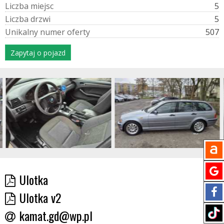
L
i
c
z
b
a
m
i
e
j
s
c
5
L
i
c
z
b
a
d
r
z
w
i
5
U
n
i
k
a
l
n
y
n
u
m
e
r
o
f
e
r
t
y
507
Zapytaj o pojazd
Ulotka
Ulotka v2
kamat.gd@wp.pl