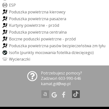
E
S
P
P
o
d
u
s
z
k
a
p
o
w
i
e
t
r
z
n
a
k
i
e
r
o
w
c
y
P
o
d
u
s
z
k
a
p
o
w
i
e
t
r
z
n
a
p
a
s
a
ż
e
r
a
K
u
r
t
y
n
y
p
o
w
i
e
t
r
z
n
e
-
p
r
z
ó
d
P
o
d
u
s
z
k
a
p
o
w
i
e
t
r
z
n
a
c
e
n
t
r
a
l
n
a
B
o
c
z
n
e
p
o
d
u
s
z
k
i
p
o
w
i
e
t
r
z
n
e
-
p
r
z
ó
d
P
o
d
u
s
z
k
a
p
o
w
i
e
t
r
z
n
a
p
a
s
ó
w
b
e
z
p
i
e
c
z
e
ń
s
t
w
a
z
m
t
y
ł
u
I
s
o
f
i
x
(
p
u
n
k
t
y
m
o
c
o
w
a
n
i
a
f
o
t
e
l
i
k
a
d
z
i
e
c
i
ę
c
e
g
o
)
W
y
c
i
e
r
a
c
z
k
i
Potrzebujesz pomocy?
Zadzwoń 603-990-646
kamat.gd@wp.pl