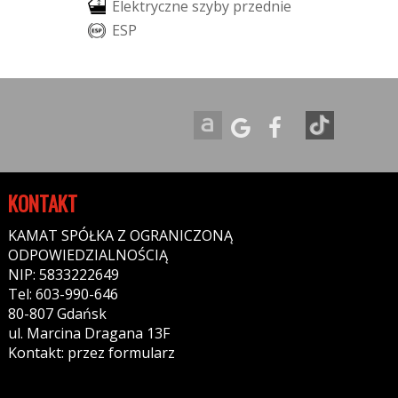
E
l
e
k
t
r
y
c
z
n
e
s
z
y
b
y
p
r
z
e
d
n
i
e
E
S
P
KONTAKT
KAMAT SPÓŁKA Z OGRANICZONĄ
ODPOWIEDZIALNOŚCIĄ
NIP: 5833222649
Tel: 603-990-646
80-807 Gdańsk
ul. Marcina Dragana 13F
Kontakt: przez formularz