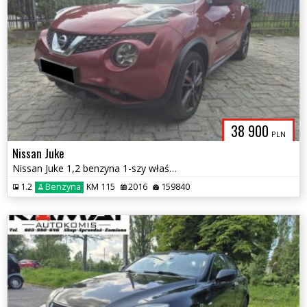
38 900
PLN
Nissan Juke
Nissan Juke 1,2 benzyna 1-szy właściciel Salon PL Zamiana
1.2
Benzyna
KM 115
2016
159840