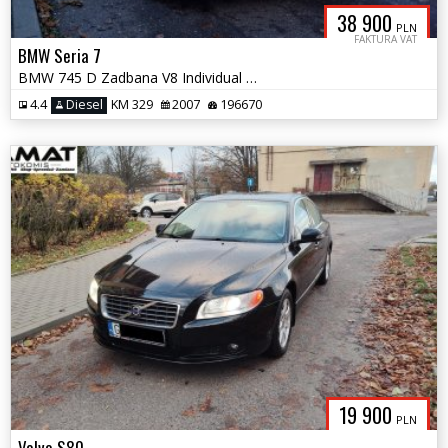
38 900
PLN
FAKTURA VAT
BMW Seria 7
BMW 745 D Zadbana V8 Individual 2 Właściciel Zamiana
4.4
Diesel
KM 329
2007
196670
19 900
PLN
Volvo S80