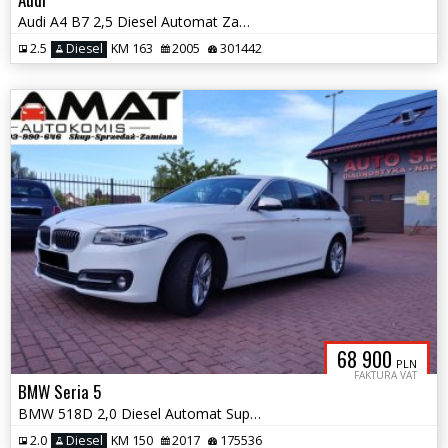
Audi A4 B7 2,5 Diesel Automat Zamiana
2.5
Diesel
KM 163
2005
301442
68 900
PLN
FAKTURA VAT
BMW Seria 5
BMW 518D 2,0 Diesel Automat Super stan Zamiana
2.0
Diesel
KM 150
2017
175536