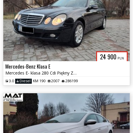
24 900
PLN
Mercedes-Benz Klasa E
Mercedes E- klasa 280 Cdi Piękny Zadbany Zamiana
3.0
Diesel
KM 190
2007
286199