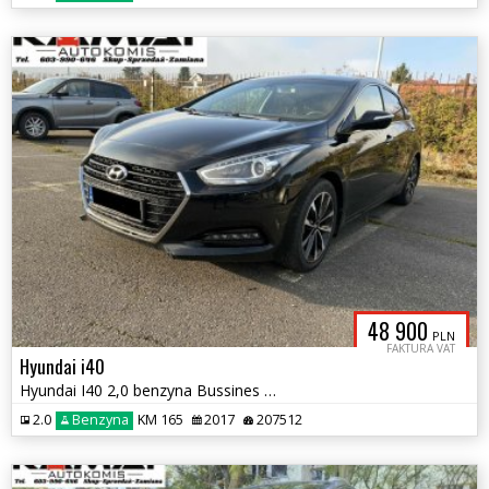
48 900
PLN
FAKTURA VAT
Hyundai i40
Hyundai I40 2,0 benzyna Bussines Bogate Wyposażenie Zamiana
2.0
Benzyna
KM 165
2017
207512