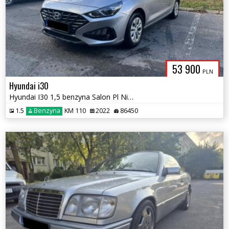
53 900
PLN
Hyundai i30
Hyundai I30 1,5 benzyna Salon Pl Niski Przebieg Zamiana
1.5
Benzyna
KM 110
2022
86450