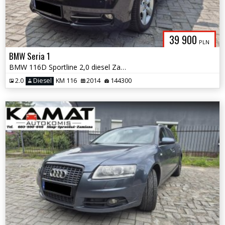
39 900
PLN
BMW Seria 1
BMW 116D Sportline 2,0 diesel Zamiana
2.0
Diesel
KM 116
2014
144300