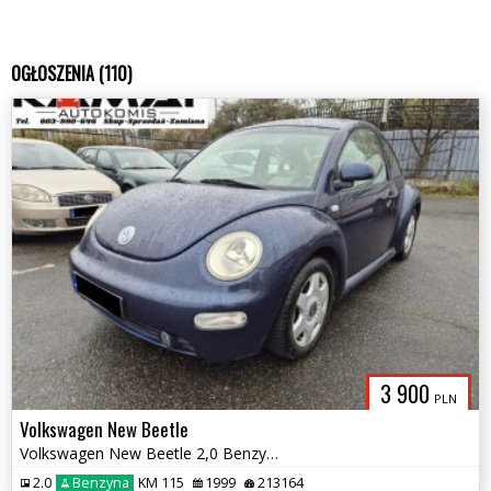
OGŁOSZENIA (110)
3 900
PLN
Volkswagen New Beetle
Volkswagen New Beetle 2,0 Benzyna Skóry Zamiana
2.0
Benzyna
KM 115
1999
213164