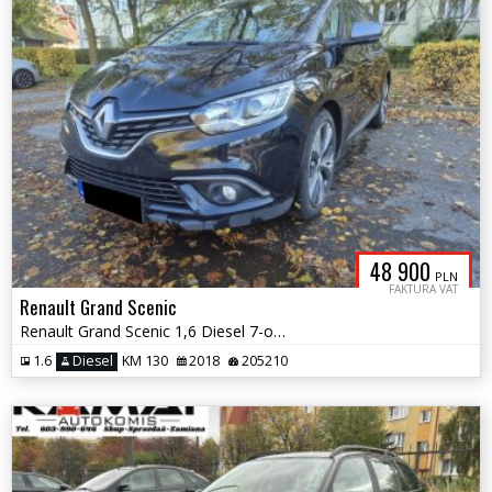
48 900
PLN
FAKTURA VAT
Renault Grand Scenic
Renault Grand Scenic 1,6 Diesel 7-os Bogate Wyposażenie Zamiana
1.6
Diesel
KM 130
2018
205210