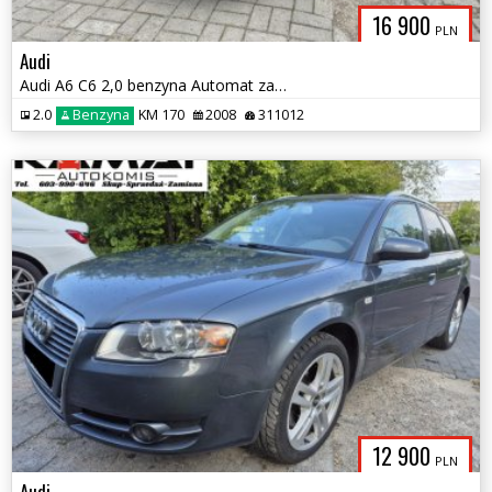
16 900
PLN
Audi
Audi A6 C6 2,0 benzyna Automat zamiana
2.0
Benzyna
KM 170
2008
311012
12 900
PLN
Audi