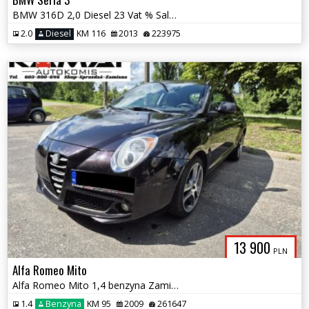
BMW 316D 2,0 Diesel 23 Vat % Salon PL Automat Zamiana
2.0
Diesel
KM 116
2013
223975
13 900
PLN
Alfa Romeo Mito
Alfa Romeo Mito 1,4 benzyna Zamiana
1.4
Benzyna
KM 95
2009
261647