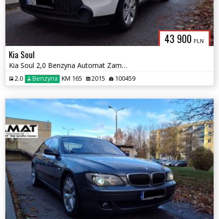
43 900
PLN
Kia Soul
Kia Soul 2,0 Benzyna Automat Zamiana
2.0
Benzyna
KM 165
2015
100459