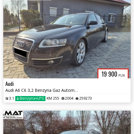
19 900
PLN
Audi
Audi A6 C6 3,2 Benzyna Gaz Automat Zamiana
3.1
Benzyna+LPG
KM 255
2004
259273