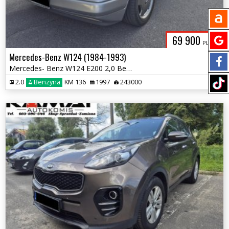
69 900
PLN
Mercedes-Benz W124 (1984-1993)
Mercedes- Benz W124 E200 2,0 Benzyna Zadbany Kabriolet Zamiana
2.0
Benzyna
KM 136
1997
243000