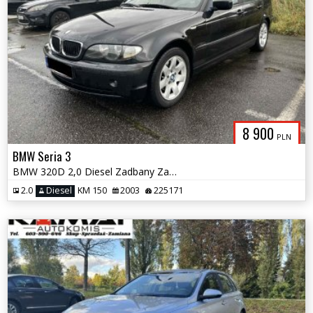
8 900
PLN
BMW Seria 3
BMW 320D 2,0 Diesel Zadbany Zamiana
2.0
Diesel
KM 150
2003
225171