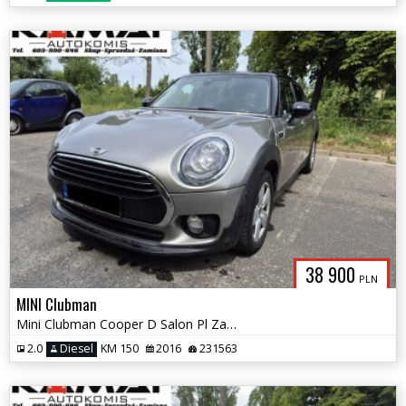
38 900
PLN
MINI Clubman
Mini Clubman Cooper D Salon Pl Zamiana
2.0
Diesel
KM 150
2016
231563