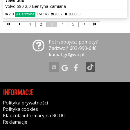
Volvo S80 2,0 Benzyna Zamiana
2.0
Benzyna
KM 145
2007
280000
1
2
3
4
5
Potrzebujesz pomocy?
Zadzwoń 603-990-646
kamat.gd@wp.pl
INFORMACJE
Polityka prywatności
Polityka cookies
Klauzula informacyjna RODO
Reklamacje