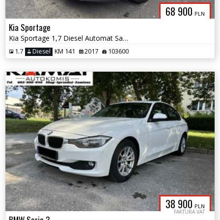
68 900
PLN
Kia Sportage
Kia Sportage 1,7 Diesel Automat Salon Pl 1-szy właściciel Zamiana
1.7
Diesel
KM 141
2017
103600
38 900
PLN
FAKTURA VAT
BMW Seria 3