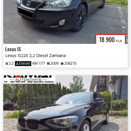
18 900
PLN
Lexus IS
Lexus IS220 2,2 Diesel Zamiana
2.2
Diesel
KM 177
2009
206215