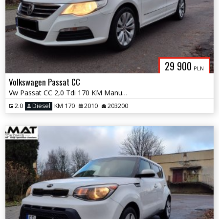
29 900
PLN
Volkswagen Passat CC
Vw Passat CC 2,0 Tdi 170 KM Manual Zamiana
2.0
Diesel
KM 170
2010
203200