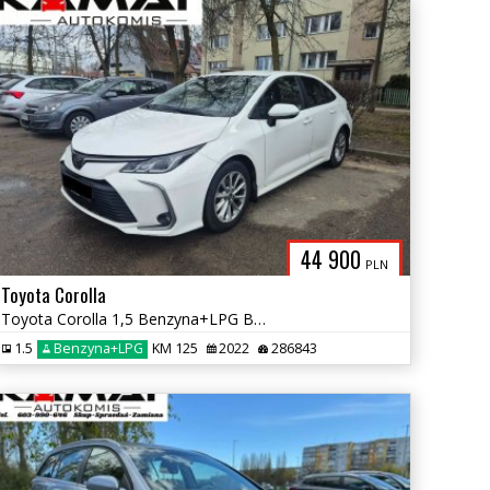
44 900
PLN
Toyota Corolla
Toyota Corolla 1,5 Benzyna+LPG Bogate Wyposażenie Zamiana
1.5
Benzyna+LPG
KM 125
2022
286843