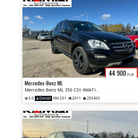
44 900
PLN
Mercedes-Benz ML
Mercedes-Benz ML 350 CDI 4MATIC Zamiana
3.0
Diesel
KM 231
2011
255433