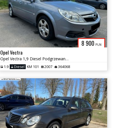
8 900
PLN
Opel Vectra
Opel Vectra 1,9 Diesel Podgrzewane fotele Zamiana
1.9
Diesel
KM 101
2007
364068