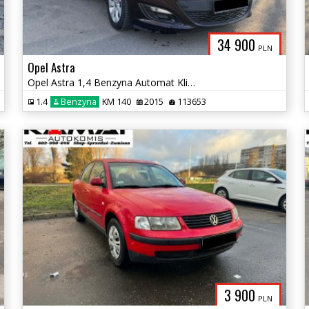
34 900
PLN
Opel Astra
Opel Astra 1,4 Benzyna Automat Klimatyzacja Zamiana
1.4
Benzyna
KM 140
2015
113653
3 900
PLN