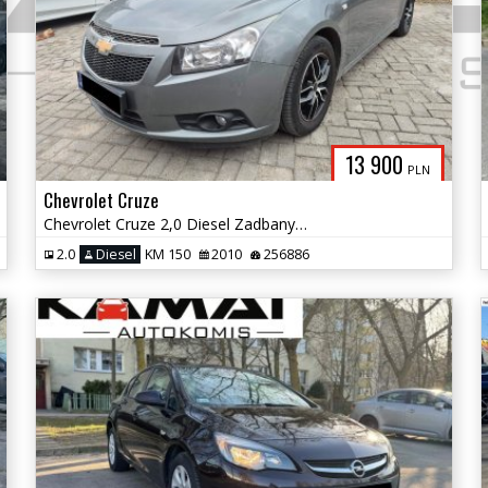
13 900
PLN
Chevrolet Cruze
Chevrolet Cruze 2,0 Diesel Zadbany Zamiana
2.0
Diesel
KM 150
2010
256886