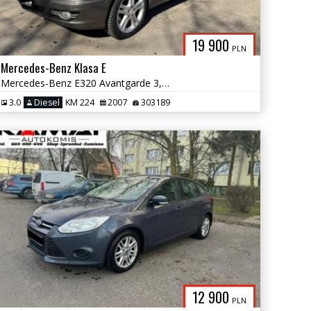
19 900
PLN
Mercedes-Benz Klasa E
Mercedes-Benz E320 Avantgarde 3,0 D 224KM Zamiana
3.0
Diesel
KM 224
2007
303189
12 900
PLN