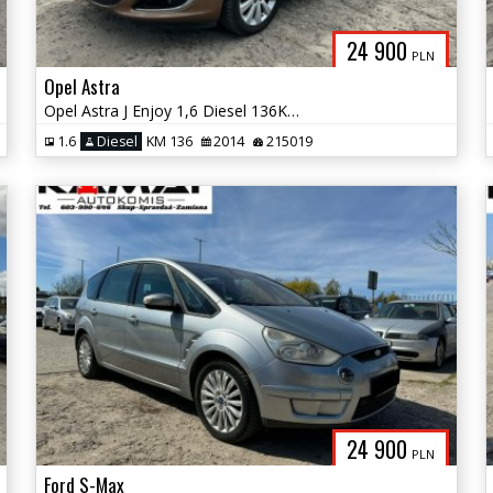
24 900
PLN
Opel Astra
Opel Astra J Enjoy 1,6 Diesel 136KM Zamiana
1.6
Diesel
KM 136
2014
215019
24 900
PLN
Ford S-Max