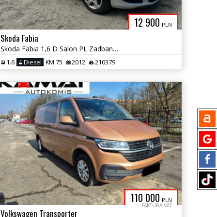
12 900
PLN
Skoda Fabia
Skoda Fabia 1,6 D Salon PL Zadbana Zamiana
1.6
Diesel
KM 75
2012
210379
110 000
PLN
FAKTURA VAT
Volkswagen Transporter