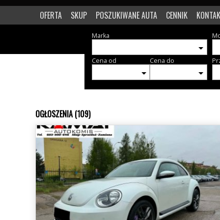
OFERTA
SKUP
POSZUKIWANE AUTA
CENNIK
KONTA
Marka
Mo
Cena od
Cena do
Pr
OGŁOSZENIA (109)