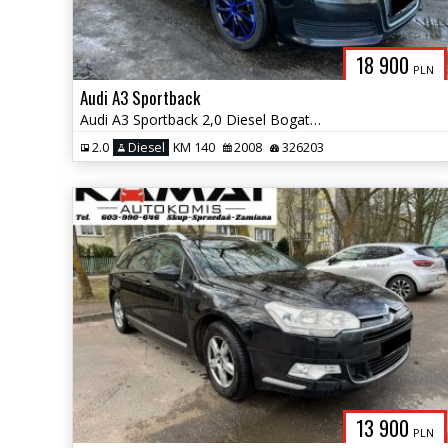
18 900
PLN
Audi A3 Sportback
Audi A3 Sportback 2,0 Diesel Bogate Wyposażenie Hak Zamiana
2.0
Diesel
KM 140
2008
326203
13 900
PLN