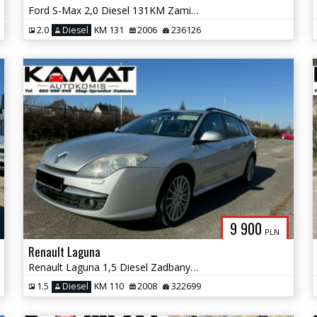
Ford S-Max 2,0 Diesel 131KM Zamiana
2.0
Diesel
KM 131
2006
236126
9 900
PLN
Renault Laguna
Renault Laguna 1,5 Diesel Zadbany Zamiana
1.5
Diesel
KM 110
2008
322699