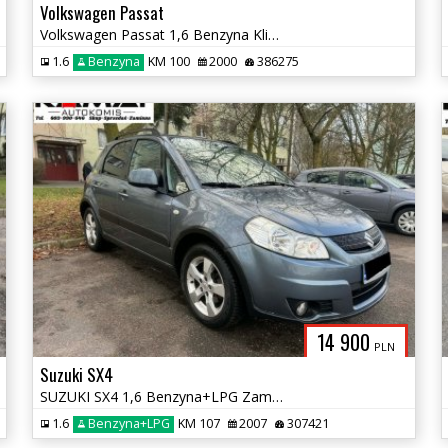
Volkswagen Passat
Volkswagen Passat 1,6 Benzyna Klimatyzacja Zamiana
1.6
Benzyna
KM 100
2000
386275
14 900
PLN
Suzuki SX4
SUZUKI SX4 1,6 Benzyna+LPG Zamiana
1.6
Benzyna+LPG
KM 107
2007
307421