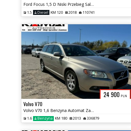
Ford Focus 1,5 D Niski Przebieg Salon PL FV 23% Zamiana
1.5
Diesel
KM 120
2018
110741
24 900
PLN
Volvo V70
Volvo V70 1,6 Benzyna Automat Zamiana
1.6
Benzyna
KM 180
2013
336879