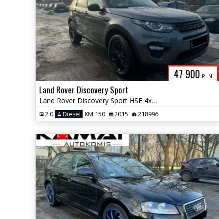
47 900
PLN
Land Rover Discovery Sport
Land Rover Discovery Sport HSE 4x4 Super Stan Zamiana
2.0
Diesel
KM 150
2015
218996