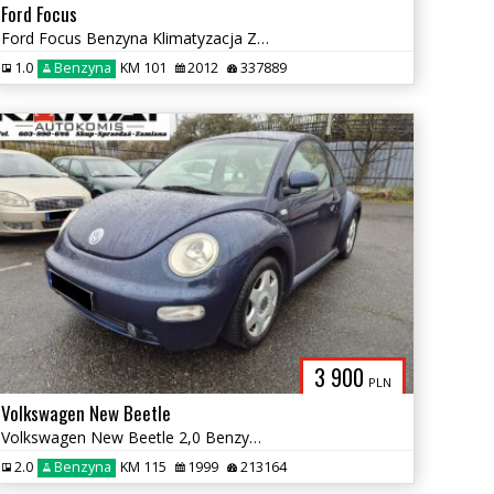
Ford Focus
Ford Focus Benzyna Klimatyzacja Zamiana
1.0
Benzyna
KM 101
2012
337889
3 900
PLN
Volkswagen New Beetle
Volkswagen New Beetle 2,0 Benzyna Skóry Zamiana
2.0
Benzyna
KM 115
1999
213164