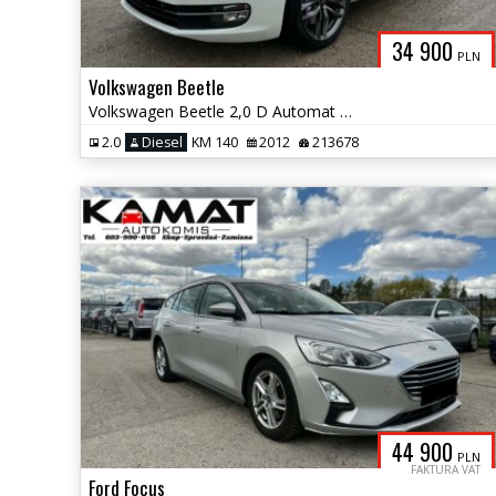
34 900
PLN
Volkswagen Beetle
Volkswagen Beetle 2,0 D Automat Bogata Wersja Zamiana
2.0
Diesel
KM 140
2012
213678
44 900
PLN
FAKTURA VAT
Ford Focus