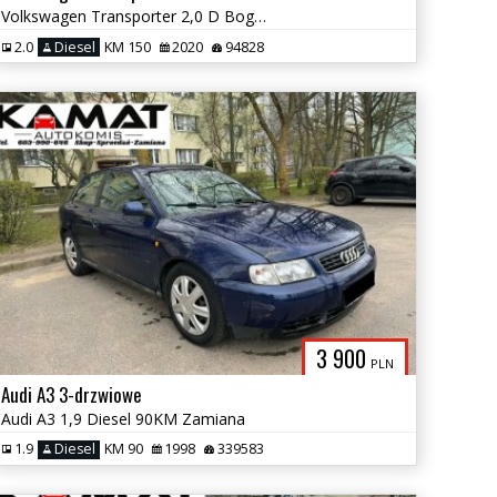
Volkswagen Transporter 2,0 D Bogate Wyposażenie Salon PL FV 23%
2.0
Diesel
KM 150
2020
94828
3 900
PLN
Audi A3 3-drzwiowe
Audi A3 1,9 Diesel 90KM Zamiana
1.9
Diesel
KM 90
1998
339583