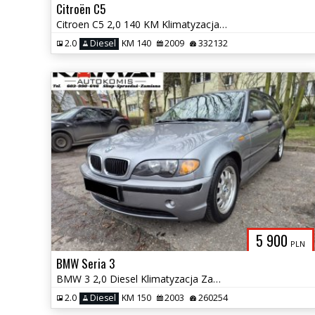
Citroën C5
Citroen C5 2,0 140 KM Klimatyzacja Zamiana
2.0
Diesel
KM 140
2009
332132
5 900
PLN
BMW Seria 3
BMW 3 2,0 Diesel Klimatyzacja Zamiana
2.0
Diesel
KM 150
2003
260254