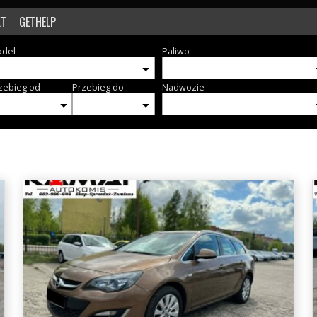
KT
GETHELP
del
Paliwo
zebieg od
Przebieg do
Nadwozie