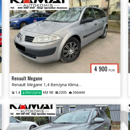
4 900
PLN
Renault Megane
Renault Megane 1,4 Benzyna Klimatyzacja Zamiana
1.4
Benzyna
KM 98
2005
366444