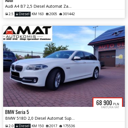
Audi A4 B7 2,5 Diesel Automat Zamiana
2.5
Diesel
KM 163
2005
301442
68 900
PLN
FAKTURA VAT
BMW Seria 5
BMW 518D 2,0 Diesel Automat Super stan Zamiana
2.0
Diesel
KM 150
2017
175536