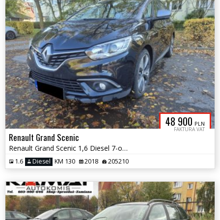
48 900
PLN
FAKTURA VAT
Renault Grand Scenic
Renault Grand Scenic 1,6 Diesel 7-os Bogate Wyposażenie Zamiana
1.6
Diesel
KM 130
2018
205210