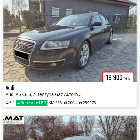
19 900
PLN
Audi
Audi A6 C6 3,2 Benzyna Gaz Automat Zamiana
3.1
Benzyna+LPG
KM 255
2004
259273