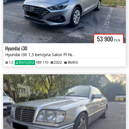
53 900
PLN
Hyundai i30
Hyundai I30 1,5 benzyna Salon Pl Niski Przebieg Zamiana
1.5
Benzyna
KM 110
2022
86450