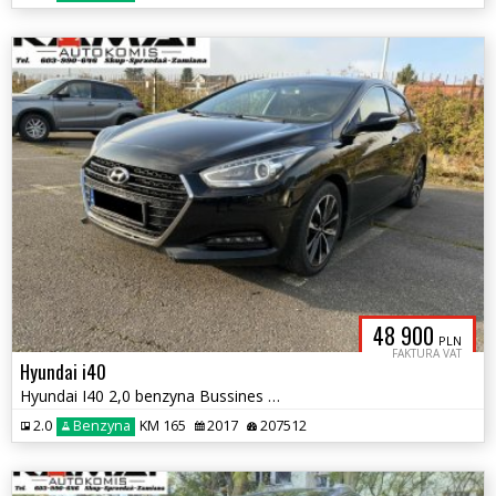
48 900
PLN
FAKTURA VAT
Hyundai i40
Hyundai I40 2,0 benzyna Bussines Bogate Wyposażenie Zamiana
2.0
Benzyna
KM 165
2017
207512