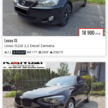
18 900
PLN
Lexus IS
Lexus IS220 2,2 Diesel Zamiana
2.2
Diesel
KM 177
2009
206215