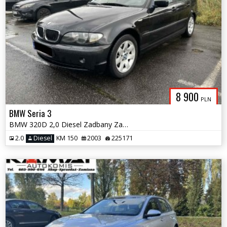
8 900
PLN
BMW Seria 3
BMW 320D 2,0 Diesel Zadbany Zamiana
2.0
Diesel
KM 150
2003
225171