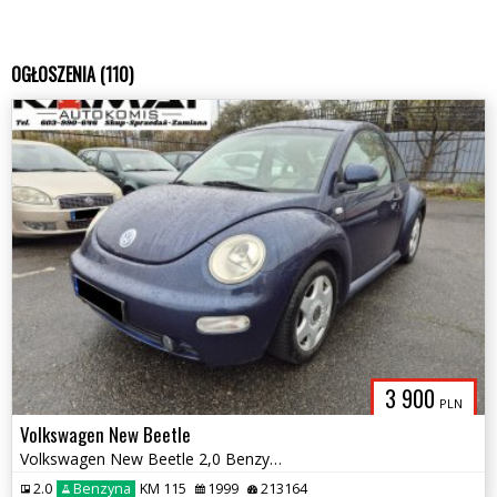
OGŁOSZENIA (110)
3 900
PLN
Volkswagen New Beetle
Volkswagen New Beetle 2,0 Benzyna Skóry Zamiana
2.0
Benzyna
KM 115
1999
213164