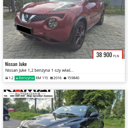
38 900
PLN
Nissan Juke
Nissan Juke 1,2 benzyna 1-szy właściciel Salon PL Zamiana
1.2
Benzyna
KM 115
2016
159840