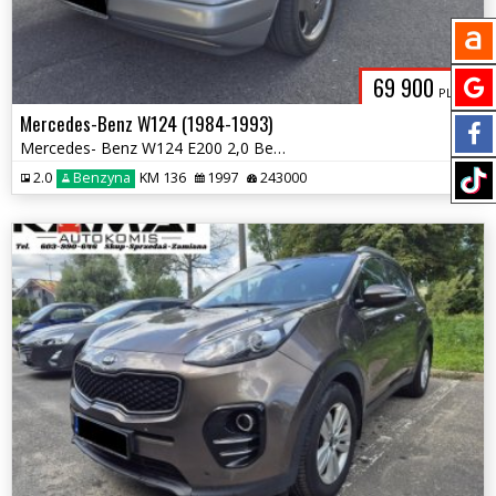
69 900
PLN
Mercedes-Benz W124 (1984-1993)
Mercedes- Benz W124 E200 2,0 Benzyna Zadbany Kabriolet Zamiana
2.0
Benzyna
KM 136
1997
243000