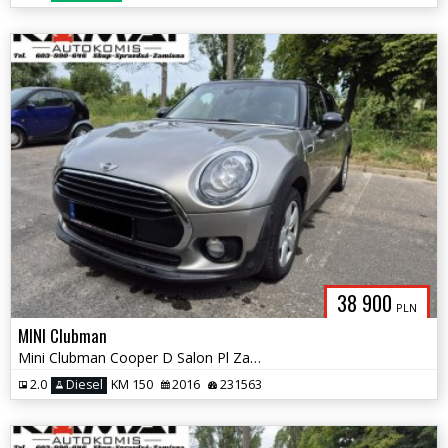
38 900
PLN
MINI Clubman
Mini Clubman Cooper D Salon Pl Zamiana
2.0
Diesel
KM 150
2016
231563