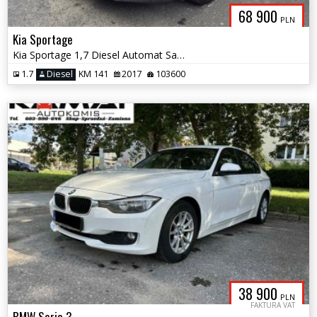
68 900
PLN
Kia Sportage
Kia Sportage 1,7 Diesel Automat Salon Pl 1-szy właściciel Zamiana
1.7
Diesel
KM 141
2017
103600
38 900
PLN
FAKTURA VAT
BMW Seria 3