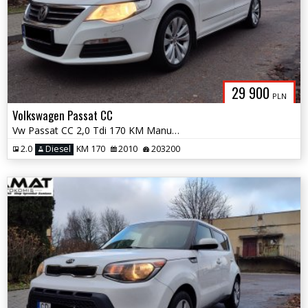
29 900
PLN
Volkswagen Passat CC
Vw Passat CC 2,0 Tdi 170 KM Manual Zamiana
2.0
Diesel
KM 170
2010
203200