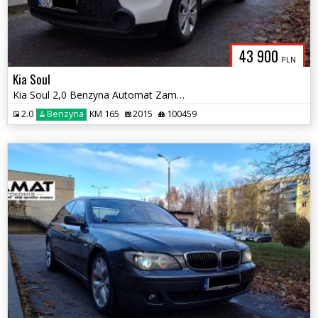
43 900
PLN
Kia Soul
Kia Soul 2,0 Benzyna Automat Zamiana
2.0
Benzyna
KM 165
2015
100459