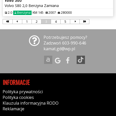
Volvo S80 2,0 Benzyna Zamiana
2.0
Benzyna
KM 145
2007
280000
1
2
3
4
5
Potrzebujesz pomocy?
Zadzwoń 603-990-646
kamat.gd@wp.pl
INFORMACJE
Polityka prywatności
Polityka cookies
Klauzula informacyjna RODO
Reklamacje