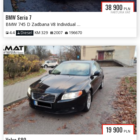
38 900
PLN
FAKTURA VAT
BMW Seria 7
BMW 745 D Zadbana V8 Individual 2 Właściciel Zamiana
4.4
Diesel
KM 329
2007
196670
19 900
PLN
Volvo S80