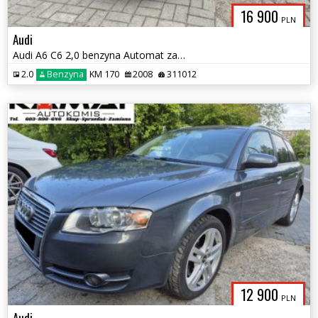
16 900
PLN
Audi
Audi A6 C6 2,0 benzyna Automat zamiana
2.0
Benzyna
KM 170
2008
311012
12 900
PLN
Audi