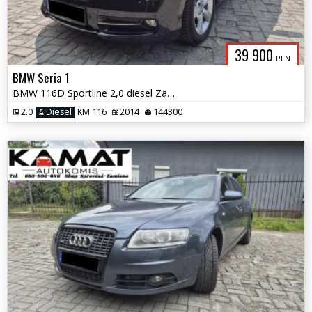
39 900
PLN
BMW Seria 1
BMW 116D Sportline 2,0 diesel Zamiana
2.0
Diesel
KM 116
2014
144300