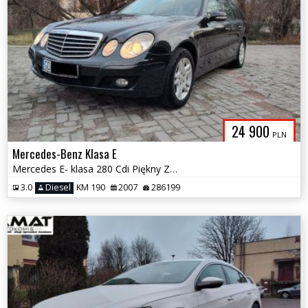
24 900
PLN
Mercedes-Benz Klasa E
Mercedes E- klasa 280 Cdi Piękny Zadbany Zamiana
3.0
Diesel
KM 190
2007
286199