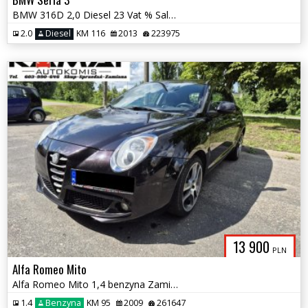
BMW 316D 2,0 Diesel 23 Vat % Salon PL Automat Zamiana
2.0
Diesel
KM 116
2013
223975
13 900
PLN
Alfa Romeo Mito
Alfa Romeo Mito 1,4 benzyna Zamiana
1.4
Benzyna
KM 95
2009
261647